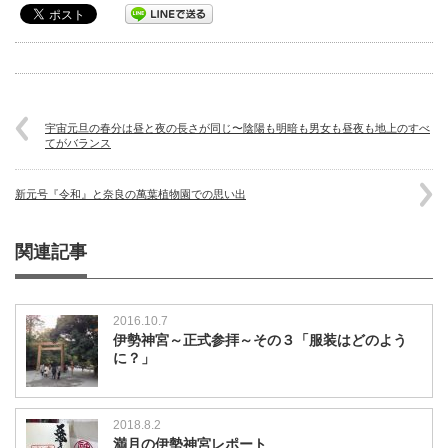
宇宙元旦の春分は昼と夜の長さが同じ〜陰陽も明暗も男女も昼夜も地上のすべ
てがバランス
新元号『令和』と奈良の萬葉植物園での思い出
関連記事
2016.10.7
伊勢神宮～正式参拝～その３「服装はどのよう
に？」
2018.8.2
満月の伊勢神宮レポート