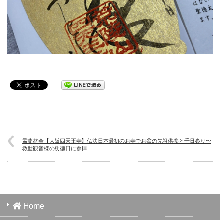
盂蘭盆会【大阪四天王寺】仏法日本最初のお寺でお盆の先祖供養と千日参り〜
救世観音様の功徳日に参拝
Home