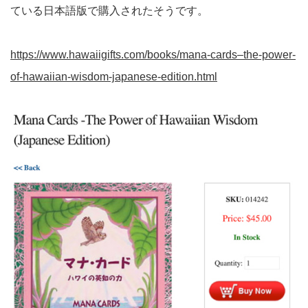
ている日本語版で購入されたそうです。
https://www.hawaiigifts.com/books/mana-cards–the-power-
of-hawaiian-wisdom-japanese-edition.html