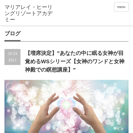
menu
ブログ
【増席決定】”あなたの中に眠る女神が目
10.23
2017
覚めるWSシリーズ【女神のワンドと女神
神殿での瞑想講座】”