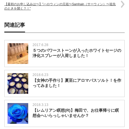
【最初のお申し込みは〜】”ハロウィンの元祖〜Samhain（サーウィン）〜祖先
のときを開く？！”
関連記事
2017.6.28
５つのパワーストーンが入ったホワイトセージの
浄化スプレーが入荷しました！
2018.6.23
【女神の手作り】夏至にアロマバスソルト！を作
ってみました！
2018.3.13
【レムリアン瞑想(R)】梅田で、お仕事帰りに瞑
想会へいらっしゃいませんか？