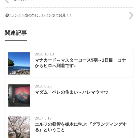
遅いランチ〜窓の外に、レインボウ発見！！
関連記事
2016.10.18
マナカード～マスターコース5期～1日目 コナ
からヒロへ到着です♪
2016.8.26
マダム・ペレの住まい～ハレマウマウ
2017.5.17
エルフの叡智を樹木に学ぶ 『グランディングす
る』ということ