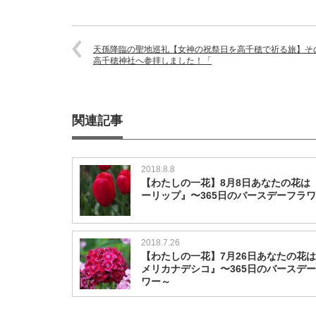
天孫降臨の聖地巡礼【女神の祝祭日を高千穂で祈る旅】そ
高千穂神社へ参拝しました！「
関連記事
2018.8.8
【わたしの一花】8月8日あなたの花は
ーリップ』〜365日のバースデーフラ
2018.7.26
【わたしの一花】7月26日あなたの花
メリカナデシコ』〜365日のバースデ
ワー～