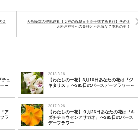
の２
天孫降臨の聖地巡礼【女神の祝祭日を高千穂で祈る旅】その３
天岩戸神社への参拝と不思議な７本杉の姿！
2018.3.16
『チュ
【わたしの一花】3月16日あなたの花は『ジ
ワー～
キタリス 』〜365日のバースデーフラワー～
2017.9.26
は『ア
【わたしの一花】９月26日あなたの花は『キ
ーフラ
ダチチョウセンアサガオ』〜365日のバース
デーフラワー