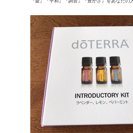
『愛』『平和』『調音』『豊かさ』をあなたの