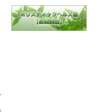
ー
、
作