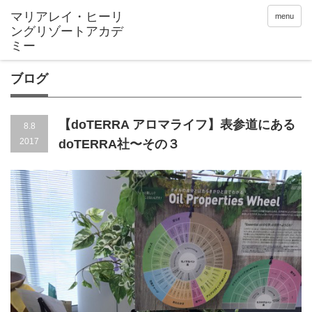
menu
ブログ
【doTERRA アロマライフ】表参道にある
8.8
2017
doTERRA社〜その３