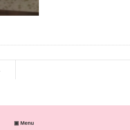
！
▣ Menu