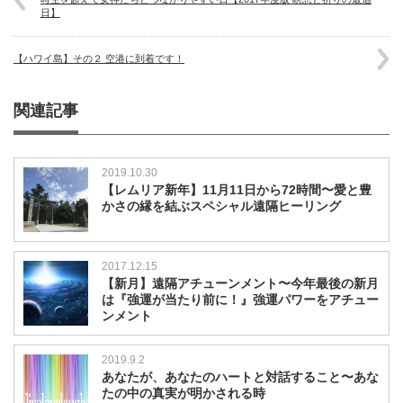
日】
【ハワイ島】その２ 空港に到着です！
関連記事
2019.10.30
【レムリア新年】11月11日から72時間〜愛と豊
かさの縁を結ぶスペシャル遠隔ヒーリング
2017.12.15
【新月】遠隔アチューンメント〜今年最後の新月
は『強運が当たり前に！』強運パワーをアチュー
ンメント
2019.9.2
あなたが、あなたのハートと対話すること〜あな
たの中の真実が明かされる時