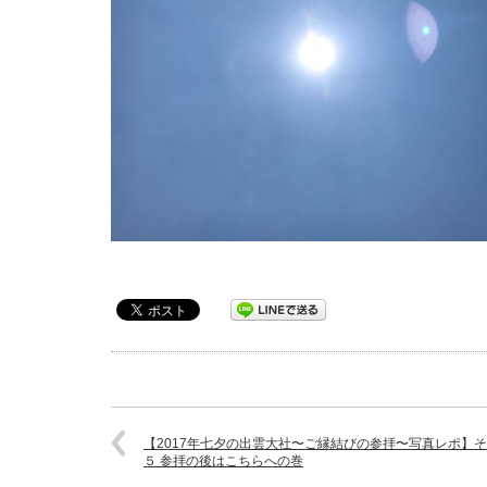
【2017年七夕の出雲大社〜ご縁結びの参拝〜写真レポ】
５ 参拝の後はこちらへの巻