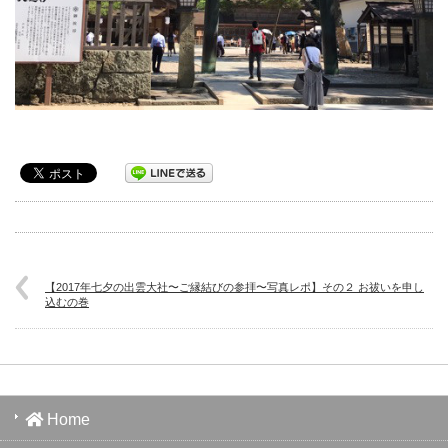
【2017年七夕の出雲大社〜ご縁結びの参拝〜写真レポ】その２ お祓いを申し
込むの巻
Home