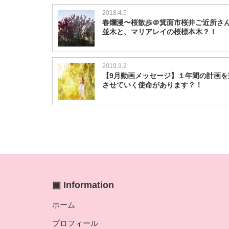
2018.4.5
春爛漫〜桜散歩＠箕面市桜井ご近所さ
並木と、マリアレイの桜標本木？！
2019.9.2
【9月動画メッセージ】１年間の計画を
させていく使命があります？！
▣ Information
ホーム
プロフィール