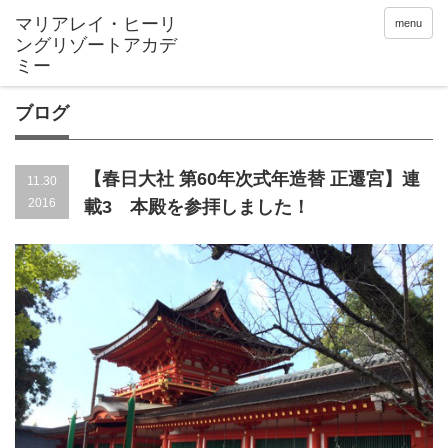
menu
ブログ
【春日大社 第60年次式年造替 正遷宮】連
11.30
2016
載3 本殿を参拝しました！