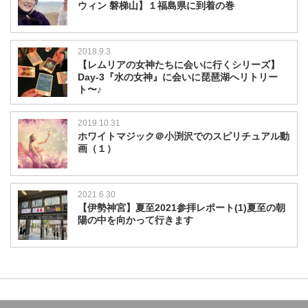
ウィン 磐梯山】１福島県に到着の巻
2018.9.3
【レムリアの女神たちに会いに行くシリーズ】
Day-3『水の女神』に会いに琵琶湖へリトリー
ト〜♪
2019.10.31
ホワイトマジック＠小渕沢でのスピリチュアル動
画（１）
2021.6.30
【伊勢神宮】夏至2021参拝レポート(1)夏至の朝
陽の中を向かって行きます