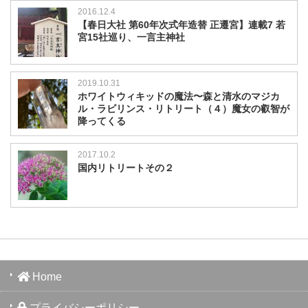
2016.12.4
【春日大社 第60年次式年造替 正遷宮】連載7 若
宮15社巡り、一言主神社
2019.10.31
ホワイトウィキッドの魔法〜森と清水のマジカ
ル・ラビリンス・リトリート（４）魔女の叡智が
降ってくる
2017.10.2
国内リトリートその２
Home
プライバシーポリシー