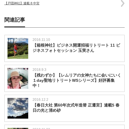
【戸隠神社】連載 8 中宮
関連記事
2016.11.10
【箱根神社】ビジネス開運招福リトリート 11 ビ
ジネスフォトセッション 玉実さん
2018.9.3
【残わずか】【レムリアの女神たちに会いにいく
１day聖地リトリートWSシリーズ】好評募集
中！
2016.12.2
【春日大社 第60年次式年造替 正遷宮】連載5 春
日の光と清め砂