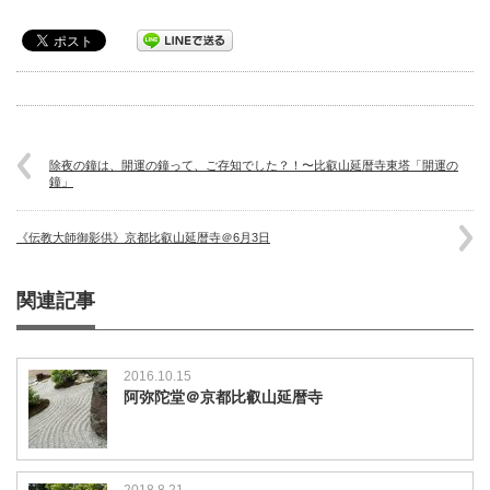
除夜の鐘は、開運の鐘って、ご存知でした？！〜比叡山延暦寺東塔「開運の
鐘」
《伝教大師御影供》京都比叡山延暦寺＠6月3日
関連記事
2016.10.15
阿弥陀堂＠京都比叡山延暦寺
2018.8.21