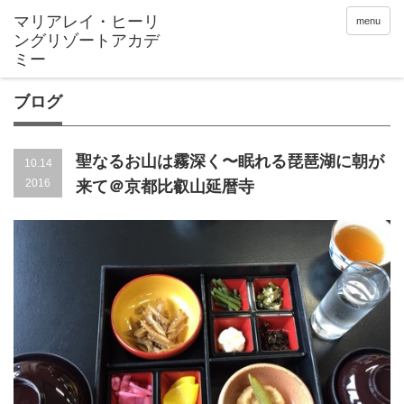
menu
ブログ
聖なるお山は霧深く〜眠れる琵琶湖に朝が
10.14
2016
来て＠京都比叡山延暦寺