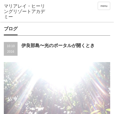
menu
ブログ
伊良部島〜光のポータルが開くとき
10.10
2016